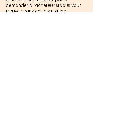
demander à l'acheteur si vous vous
trouvez dans cette situation.
Vous voulez prendre un
rendez-vous?